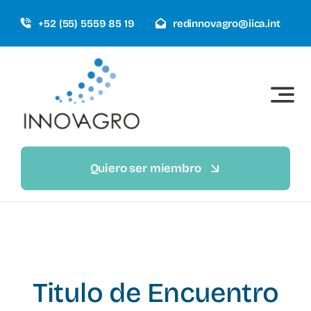
Saltar
+52 (55) 5559 85 19
redinnovagro@iica.int
al
contenido
Quiero ser miembro
Titulo de Encuentro