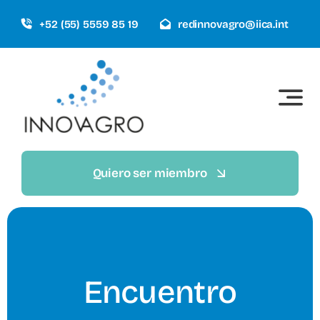
Saltar
+52 (55) 5559 85 19
redinnovagro@iica.int
al
contenido
Quiero ser miembro
Encuentro