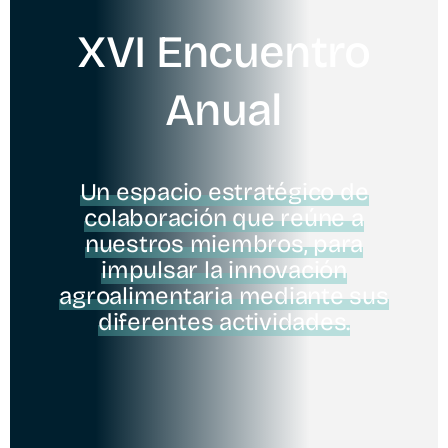
XVI Encuentro
Anual
Un espacio estratégico de
colaboración que reúne a
nuestros miembros, para
impulsar la innovación
agroalimentaria mediante sus
diferentes actividades.