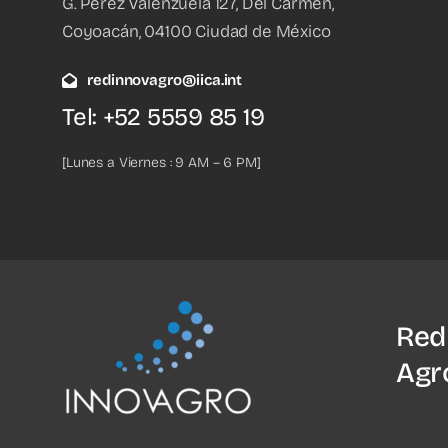
G. Pérez Valenzuela 127, Del Carmen,
Coyoacán, 04100 Ciudad de México
redinnovagro@iica.int
Tel: +52 5559 85 19
[Lunes a Viernes : 9 AM – 6 PM]
Red
Agr