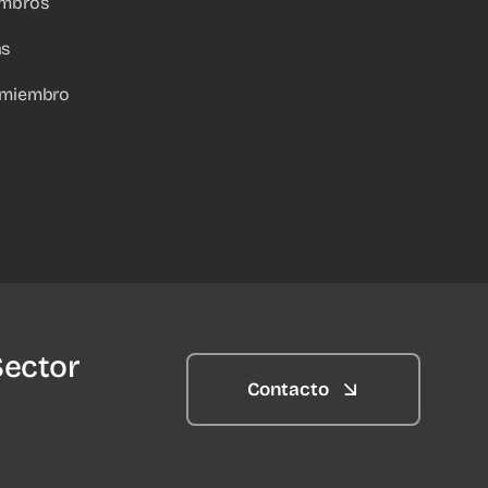
embros
as
 miembro
Sector
Contacto