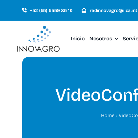
Saltar
+52 (55) 5559 85 19
redinnovagro@iica.int
al
contenido
Inicio
Nosotros
Servi
VideoConf
Home
»
VideoCo