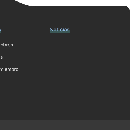
s
Noticias
embros
as
 miembro