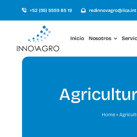
Saltar
+52 (55) 5559 85 19
redinnovagro@iica.int
al
contenido
Inicio
Nosotros
Servi
Agricultur
Home
»
Agricult