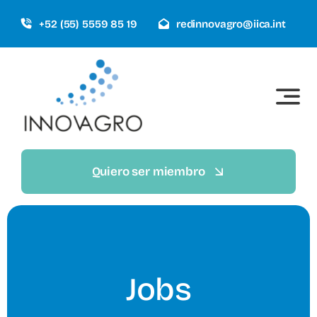
Saltar
+52 (55) 5559 85 19
redinnovagro@iica.int
al
contenido
Quiero ser miembro
Jobs