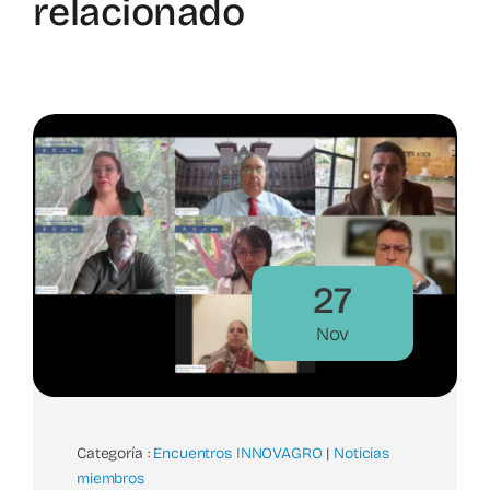
relacionado
27
Nov
Categoría :
Encuentros INNOVAGRO
|
Noticias
miembros