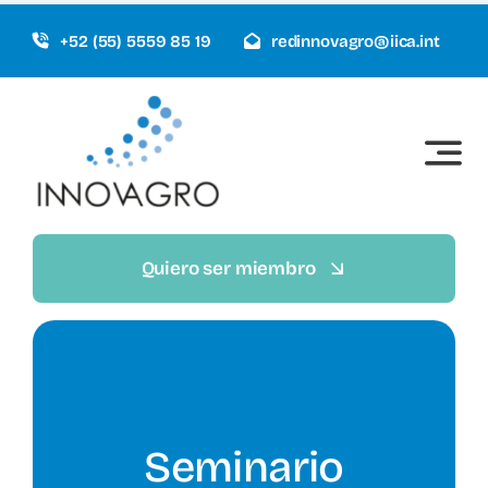
Saltar
+52 (55) 5559 85 19
redinnovagro@iica.int
al
contenido
Quiero ser miembro
Seminario